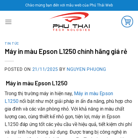
Skip
Chào mừng bạn đến với mẫu web của Phú Thái Web
to
content
TIN TỨC
Máy in màu Epson L1250 chính hãng giá rẻ
POSTED ON
21/11/2025
BY
NGUYEN PHUONG
Máy in màu Epson L1250
Trong thị trường máy in hiện nay,
Máy in màu Epson
L1250
nổi bật như một giải pháp in ấn đa năng, phù hợp cho
gia đình và các văn phòng nhỏ. Với khả năng in màu chất
lượng cao, cùng thiết kế nhỏ gọn, tiện lợi, máy in Epson
L1250 đáp ứng tốt các yêu cầu về hiệu quả, tiết kiệm chi phí
và sự linh hoạt trong sử dụng. Được trang bị công nghệ in