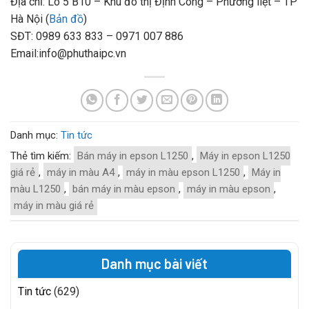
Địa chỉ: Lô 5 B10 – Khu đô thị Định Công – Phương liệt – TP
Hà Nội (
Bản đồ
)
SĐT: 0989 633 833 – 0971 007 886
Email:info@phuthaipc.vn
Danh mục:
Tin tức
Thẻ tìm kiếm:
Bán máy in epson L1250
,
Máy in epson L1250
giá rẻ
,
máy in màu A4
,
máy in màu epson L1250
,
Máy in
màu L1250
,
bán máy in màu epson
,
máy in màu epson
,
máy in màu giá rẻ
Danh mục bài viết
Tin tức
(629)