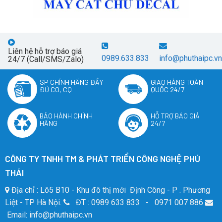
Liên hệ hỗ trợ báo giá
0989.633.833
info@phuthaipc.vn
24/7 (Call/SMS/Zalo)
SP CHÍNH HÃNG ĐẦY
GIAO HÀNG TOÀN
ĐỦ CO, CQ
QUỐC 24/7
BẢO HÀNH CHÍNH
HỖ TRỢ BÁO GIÁ
HÃNG
24/7
CÔNG TY TNHH TM & PHÁT TRIỂN CÔNG NGHỆ PHÚ
THÁI
Địa chỉ : Lô5 B10 - Khu đô thị mới Định Công - P . Phương
Liệt - TP Hà Nội.
ĐT : 0989 633 833 - 0971 007 886
Email: info@phuthaipc.vn