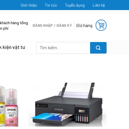
Giới thiệu
Tin tức
Tuyển dụng
Liên hệ
 khách hàng tổng
Giỏ hàng
ĐĂNG NHẬP / ĐĂNG KÝ
n phí
k kiện vật tư
Tìm
kiếm: