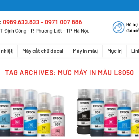
:
0989.633.833 - 0971 007 886
Hỗ trợ
T Định Công - P. Phương Liệt - TP Hà Nội.
đài miễ
 nhiệt
Máy cắt chữ decal
Máy in màu
Mực in
Lin
TAG ARCHIVES:
MƯC MÁY IN MÀU L8050