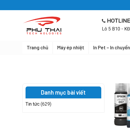
Skip
to
content
HOTLINE
Lô 5 B10 - KĐ
Trang chủ
Máy ép nhiệt
In Pet – In chuyển
Danh mục bài viết
Tin tức
(629)