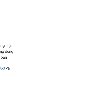
ăng hiện
ong dòng
 bạn.
050
và