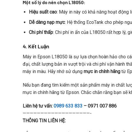
Một số lý do nên chọn L18050:
Hiệu suất cao
: Máy in này có khả năng hoạt động li
Dễ dàng nạp mực
: Hệ thống EcoTank cho phép ngư
Chi phí thấp
: Chi phí in ấn của L18050 rất hợp lý, g
4. Kết Luận
Máy in Epson L18050 là sự lựa chọn hoàn hảo cho các
đại, chất lượng bản in vượt trội và chi phí vận hành
máy in màu. Hãy nhớ sử dụng
mực in chính hãng
từ Ep
Nếu bạn đang tìm kiếm một sản phẩm máy in chất lượn
mực in chính hãng từ Epson. Chắc chắn rằng bạn sẽ k
Liên hệ tư vấn:
0989 633 833
– 0971 007 886
———————————————————-
THÔNG TIN LIÊN HỆ: