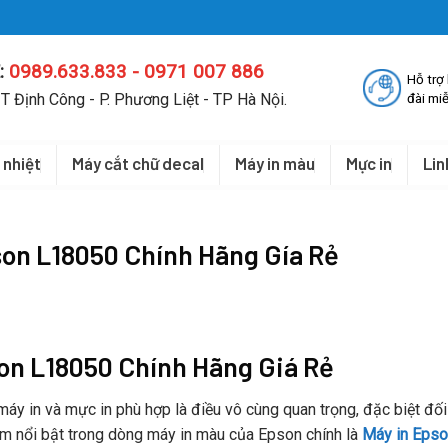
:
0989.633.833 - 0971 007 886
Hỗ trợ
T Định Công - P. Phương Liệt - TP Hà Nội.
đài miễ
 nhiệt
Máy cắt chữ decal
Máy in màu
Mực in
Lin
son L18050 Chính Hãng Gía Rẻ
son L18050 Chính Hãng Giá Rẻ
 máy in và mực in phù hợp là điều vô cùng quan trọng, đặc biệt đối
m nổi bật trong dòng máy in màu của Epson chính là
Máy in Eps