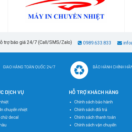
hỗ trợ báo giá 24/7 (Call/SMS/Zalo)
0989.633.833
info
GIAO HÀNG TOÀN QUỐC 24/7
BẢO HÀNH CHÍNH HÃ
C DỊCH VỤ
HỖ TRỢ KHÁCH HÀNG
nhiệt
Chính sách bảo hành
 In chuyển nhiệt
Chính sách đổi trả
 chữ decal
Chính sách thanh toán
màu
Chính sách vận chuyển