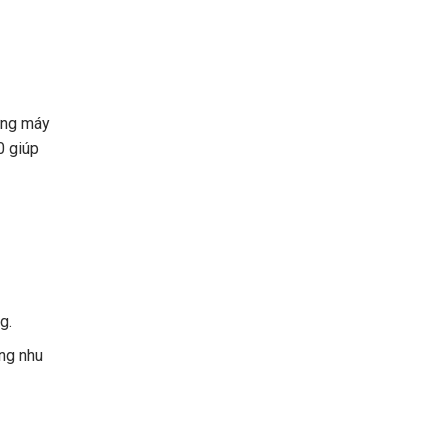
ững máy
0 giúp
g.
ứng nhu