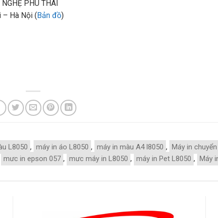
 NGHỆ PHÚ THÁI
 – Hà Nội (
Bản đồ
)
àu L8050
,
máy in áo L8050
,
máy in màu A4 l8050
,
Máy in chuyển
,
mưc in epson 057
,
mưc máy in L8050
,
máy in Pet L8050
,
Máy i