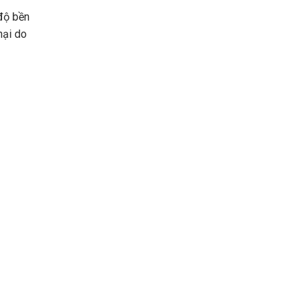
 độ bền
hại do