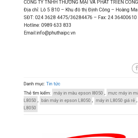
CÔNG TY TNHH THƯƠNG MẠI VÀ PHÁT TRIỂN CÔNG
Địa chỉ: Lô 5 B10 – Khu đô thị Định Công – Hoàng Mai
SĐT: 024 3628 4475/36284476 – Fax: 24 36400610
Hotline: 0989 633 833
Email:info@phuthaipc.vn
Danh mục:
Tin tức
Thẻ tìm kiếm:
máy in màu epson l8050
,
mưc máy in m
L8050
,
bán máy in epson L8050
,
máy in L8050 giá rẻ
L8050