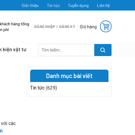
Giới thiệu
Tin tức
Tuyển dụng
Liên hệ
 khách hàng tổng
Giỏ hàng
ĐĂNG NHẬP / ĐĂNG KÝ
n phí
k kiện vật tư
Tìm
kiếm:
Danh mục bài viết
Tin tức
(629)
 với các
on