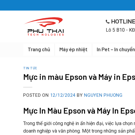
Skip
to
content
HOTLINE
Lô 5 B10 - KĐ
Trang chủ
Máy ép nhiệt
In Pet – In chuyển
TIN TỨC
Mực in màu Epson và Máy in Ep
POSTED ON
12/12/2024
BY
NGUYEN PHUONG
Mực In Màu Epson và Máy In Ep
Trong thế giới công nghệ in ấn hiện đại, việc lựa chọn
doanh nghiệp và văn phòng. Một trong những sản phẩ