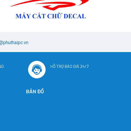
@phuthaipc.vn
NG
HỖ TRỢ BÁO GIÁ 24/7
BẢN ĐỒ