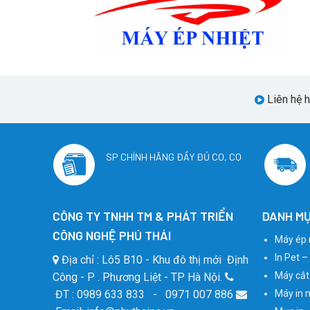
Liên hệ 
SP CHÍNH HÃNG ĐẦY ĐỦ CO, CQ
CÔNG TY TNHH TM & PHÁT TRIỂN
DANH MỤ
CÔNG NGHỆ PHÚ THÁI
Máy ép 
In Pet –
Địa chỉ : Lô5 B10 - Khu đô thị mới Định
Máy cắt
Công - P . Phương Liệt - TP Hà Nội.
ĐT : 0989 633 833 - 0971 007 886
Máy in 