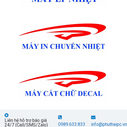
Liên hệ hỗ trợ báo giá
0989.633.833
info@phuthaipc.vn
24/7 (Call/SMS/Zalo)