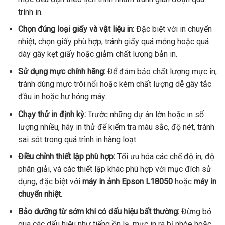
trình in.
Chọn đúng loại giấy và vật liệu in:
Đặc biệt với in chuyển
nhiệt, chọn giấy phù hợp, tránh giấy quá mỏng hoặc quá
dày gây kẹt giấy hoặc giảm chất lượng bản in.
Sử dụng mực chính hãng:
Để đảm bảo chất lượng mực in,
tránh dùng mực trôi nổi hoặc kém chất lượng dễ gây tắc
đầu in hoặc hư hỏng máy.
Chạy thử in định kỳ:
Trước những dự án lớn hoặc in số
lượng nhiều, hãy in thử để kiểm tra màu sắc, độ nét, tránh
sai sót trong quá trình in hàng loạt.
Điều chỉnh thiết lập phù hợp:
Tối ưu hóa các chế độ in, độ
phân giải, và các thiết lập khác phù hợp với mục đích sử
dụng, đặc biệt với
máy in ảnh Epson L18050
hoặc
máy in
chuyển nhiệt
.
Bảo dưỡng từ sớm khi có dấu hiệu bất thường:
Đừng bỏ
qua các dấu hiệu như tiếng ồn lạ, mực in ra bị nhòe hoặc