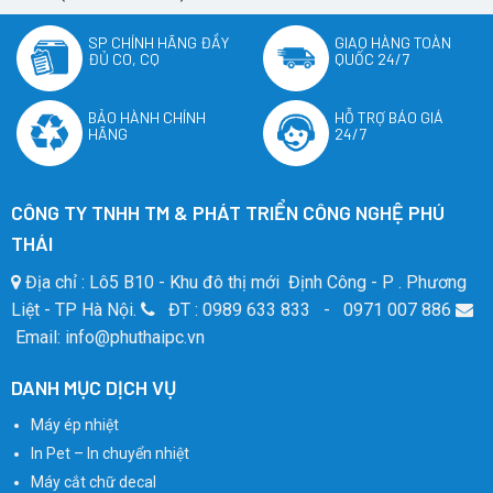
SP CHÍNH HÃNG ĐẦY
GIAO HÀNG TOÀN
ĐỦ CO, CQ
QUỐC 24/7
BẢO HÀNH CHÍNH
HỖ TRỢ BÁO GIÁ
HÃNG
24/7
CÔNG TY TNHH TM & PHÁT TRIỂN CÔNG NGHỆ PHÚ
THÁI
Địa chỉ : Lô5 B10 - Khu đô thị mới Định Công - P . Phương
Liệt - TP Hà Nội.
ĐT : 0989 633 833 - 0971 007 886
Email: info@phuthaipc.vn
DANH MỤC DỊCH VỤ
Máy ép nhiệt
In Pet – In chuyển nhiệt
Máy cắt chữ decal