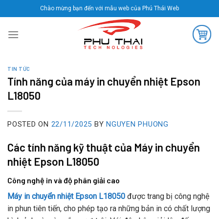
Skip
Chào mừng bạn đến với mẫu web của Phú Thái Web
to
content
TIN TỨC
Tính năng của máy in chuyển nhiệt Epson
L18050
POSTED ON
22/11/2025
BY
NGUYEN PHUONG
Các tính năng kỹ thuật của Máy in chuyển
nhiệt Epson L18050
Công nghệ in và độ phân giải cao
Máy in chuyển nhiệt Epson L18050
được trang bị công nghệ
in phun tiên tiến, cho phép tạo ra những bản in có chất lượng