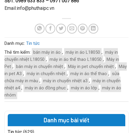
SĐT: 0989 633 833 – 0971 007 886
Email:info@phuthaipc.vn
Danh mục:
Tin tức
Thẻ tìm kiếm:
bán máy in áo
,
máy in áo L18050
,
máy in
chuyển nhiệt L18050
,
máy in áo thể thao L18050
,
Máy in
Pet
,
bán máy in chuyển nhiệt
,
Máy in pet chuyển nhiệt
,
Máy
in pet A3
,
máy in chuyển nhiệt
,
máy in áo thể thao
,
sửa
chữa máy in màu
,
máy in chuyển nhiệt a3
,
máy in chuyển
nhiệt a4
,
máy in áo đồng phuc
,
máy in áo lớp
,
máy in áo
nhóm
Danh mục bài viết
Tin tức
(629)