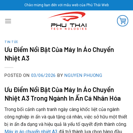
Skip
Chào mừng bạn đến với mẫu web của Phú Thái Web
to
content
TIN TỨC
Ưu Điểm Nổi Bật Của Máy In Áo Chuyển
Nhiệt A3
POSTED ON
03/06/2026
BY
NGUYEN PHUONG
Ưu Điểm Nổi Bật Của Máy In Áo Chuyển
Nhiệt A3 Trong Ngành In Ấn Cá Nhân Hóa
Trong bối cảnh cạnh tranh ngày càng khốc liệt của ngành
công nghiệp in ấn và quà tặng cá nhân, việc sở hữu một thiết
bị in ấn đa dạng và hiệu quả là yếu tố quyết định thành công.
Máy in áo chuyển nhiệt A3
đã trở thành lựa chọn hàng đầu