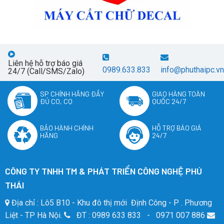
Liên hệ hỗ trợ báo giá
0989.633.833
info@phuthaipc.vn
24/7 (Call/SMS/Zalo)
SP CHÍNH HÃNG ĐẦY
GIAO HÀNG TOÀN
ĐỦ CO, CQ
QUỐC 24/7
BẢO HÀNH CHÍNH
HỖ TRỢ BÁO GIÁ
HÃNG
24/7
CÔNG TY TNHH TM & PHÁT TRIỂN CÔNG NGHỆ PHÚ
THÁI
Địa chỉ : Lô5 B10 - Khu đô thị mới Định Công - P . Phương
Liệt - TP Hà Nội.
ĐT : 0989 633 833 - 0971 007 886