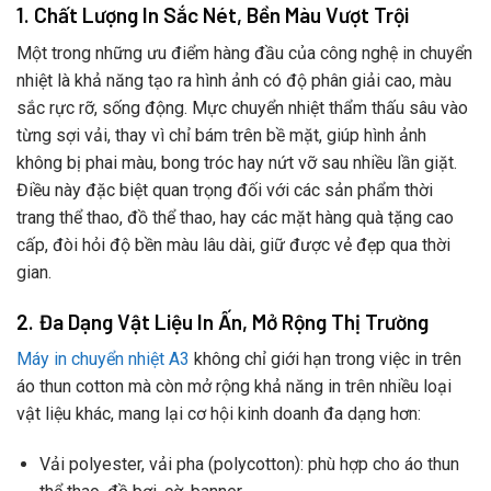
1. Chất Lượng In Sắc Nét, Bền Màu Vượt Trội
Một trong những ưu điểm hàng đầu của công nghệ in chuyển
nhiệt là khả năng tạo ra hình ảnh có độ phân giải cao, màu
sắc rực rỡ, sống động. Mực chuyển nhiệt thẩm thấu sâu vào
từng sợi vải, thay vì chỉ bám trên bề mặt, giúp hình ảnh
không bị phai màu, bong tróc hay nứt vỡ sau nhiều lần giặt.
Điều này đặc biệt quan trọng đối với các sản phẩm thời
trang thể thao, đồ thể thao, hay các mặt hàng quà tặng cao
cấp, đòi hỏi độ bền màu lâu dài, giữ được vẻ đẹp qua thời
gian.
2. Đa Dạng Vật Liệu In Ấn, Mở Rộng Thị Trường
Máy in chuyển nhiệt A3
không chỉ giới hạn trong việc in trên
áo thun cotton mà còn mở rộng khả năng in trên nhiều loại
vật liệu khác, mang lại cơ hội kinh doanh đa dạng hơn:
Vải polyester, vải pha (polycotton): phù hợp cho áo thun