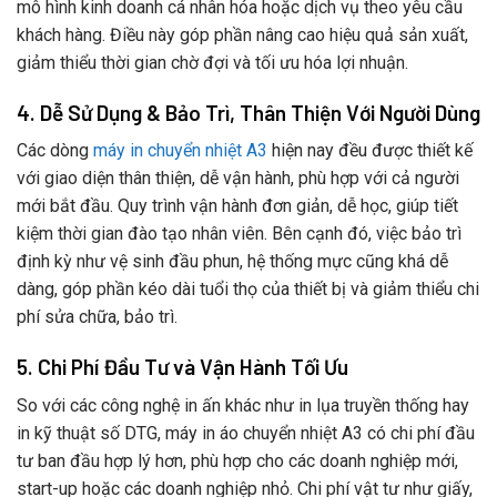
mô hình kinh doanh cá nhân hóa hoặc dịch vụ theo yêu cầu
khách hàng. Điều này góp phần nâng cao hiệu quả sản xuất,
giảm thiểu thời gian chờ đợi và tối ưu hóa lợi nhuận.
4. Dễ Sử Dụng & Bảo Trì, Thân Thiện Với Người Dùng
Các dòng
máy in chuyển nhiệt A3
hiện nay đều được thiết kế
với giao diện thân thiện, dễ vận hành, phù hợp với cả người
mới bắt đầu. Quy trình vận hành đơn giản, dễ học, giúp tiết
kiệm thời gian đào tạo nhân viên. Bên cạnh đó, việc bảo trì
định kỳ như vệ sinh đầu phun, hệ thống mực cũng khá dễ
dàng, góp phần kéo dài tuổi thọ của thiết bị và giảm thiểu chi
phí sửa chữa, bảo trì.
5. Chi Phí Đầu Tư và Vận Hành Tối Ưu
So với các công nghệ in ấn khác như in lụa truyền thống hay
in kỹ thuật số DTG, máy in áo chuyển nhiệt A3 có chi phí đầu
tư ban đầu hợp lý hơn, phù hợp cho các doanh nghiệp mới,
start-up hoặc các doanh nghiệp nhỏ. Chi phí vật tư như giấy,