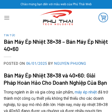
Skip
Chào mừng bạn đến với mẫu web của Phú Thái Web
to
content
TIN TỨC
Bán Máy Ép Nhiệt 38×38 – Bán Máy Ép Nhiệt
40×60
POSTED ON
06/01/2025
BY
NGUYEN PHUONG
Bán Máy Ép Nhiệt 38×38 và 40×60: Giải
Pháp Hoàn Hảo Cho Doanh Nghiệp Của Bạn
Trong ngành in ấn và gia công sản phẩm,
máy ép nhiệt
đã trở
thành một công cụ thiết yếu không thể thiếu cho các doanh
nghiệp, từ quy mô nhỏ đến lớn. Hiện nay, máy ép nhiệt 38×38
và 40×60 đang được ưa chuộng và được nhiều người tìm