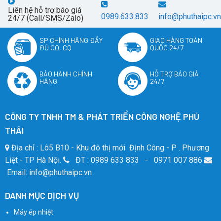
Liên hệ hỗ trợ báo giá
0989.633.833
info@phuthaipc.vn
24/7 (Call/SMS/Zalo)
SP CHÍNH HÃNG ĐẦY
GIAO HÀNG TOÀN
ĐỦ CO, CQ
QUỐC 24/7
BẢO HÀNH CHÍNH
HỖ TRỢ BÁO GIÁ
HÃNG
24/7
CÔNG TY TNHH TM & PHÁT TRIỂN CÔNG NGHỆ PHÚ
THÁI
Địa chỉ : Lô5 B10 - Khu đô thị mới Định Công - P . Phương
Liệt - TP Hà Nội.
ĐT : 0989 633 833 - 0971 007 886
Email: info@phuthaipc.vn
DANH MỤC DỊCH VỤ
Máy ép nhiệt