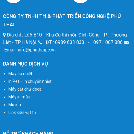
CÔNG TY TNHH TM & PHÁT TRIỂN CÔNG NGHỆ PHÚ
THÁI
Địa chỉ : Lô5 B10 - Khu đô thị mới Định Công - P . Phương
Liệt - TP Hà Nội.
ĐT : 0989 633 833 - 0971 007 886
Email: info@phuthaipc.vn
DANH MỤC DỊCH VỤ
Máy ép nhiệt
In Pet – In chuyển nhiệt
Máy cắt chữ decal
Máy in màu
Mực in
Link kiện vật tư
HỖ TRỢ KHÁCH HÀNG