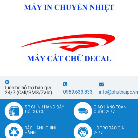
Liên hệ hỗ trợ báo giá
0989.633.833
info@phuthaipc.vn
24/7 (Call/SMS/Zalo)
SP CHÍNH HÃNG ĐẦY
GIAO HÀNG TOÀN
ĐỦ CO, CQ
QUỐC 24/7
BẢO HÀNH CHÍNH
HỖ TRỢ BÁO GIÁ
HÃNG
24/7