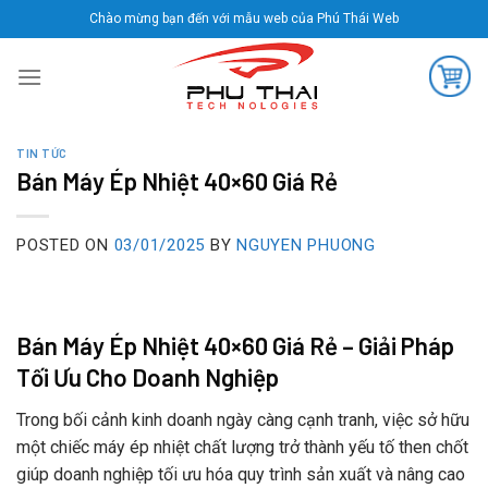
Skip
Chào mừng bạn đến với mẫu web của Phú Thái Web
to
content
TIN TỨC
Bán Máy Ép Nhiệt 40×60 Giá Rẻ
POSTED ON
03/01/2025
BY
NGUYEN PHUONG
Bán Máy Ép Nhiệt 40×60 Giá Rẻ – Giải Pháp
Tối Ưu Cho Doanh Nghiệp
Trong bối cảnh kinh doanh ngày càng cạnh tranh, việc sở hữu
một chiếc máy ép nhiệt chất lượng trở thành yếu tố then chốt
giúp doanh nghiệp tối ưu hóa quy trình sản xuất và nâng cao