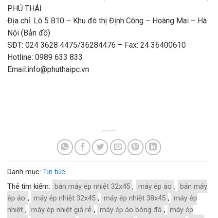
PHÚ THÁI
Địa chỉ: Lô 5 B10 – Khu đô thị Định Công – Hoàng Mai – Hà
Nội (Bản đồ)
SĐT: 024 3628 4475/36284476 – Fax: 24 36400610
Hotline: 0989 633 833
Email:info@phuthaipc.vn
Danh mục:
Tin tức
Thẻ tìm kiếm:
bán máy ép nhiệt 32x45
,
máy ép áo
,
bán máy
ép áo
,
máy ép nhiệt 32x45
,
máy ép nhiệt 38x45
,
máy ép
nhiệt
,
máy ép nhiệt giá rẻ
,
máy ép áo bóng đá
,
máy ép