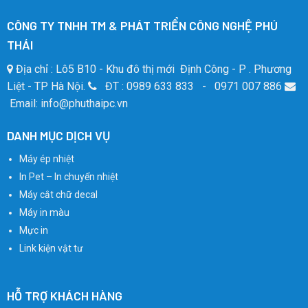
CÔNG TY TNHH TM & PHÁT TRIỂN CÔNG NGHỆ PHÚ
THÁI
Địa chỉ : Lô5 B10 - Khu đô thị mới Định Công - P . Phương
Liệt - TP Hà Nội.
ĐT : 0989 633 833 - 0971 007 886
Email: info@phuthaipc.vn
DANH MỤC DỊCH VỤ
Máy ép nhiệt
In Pet – In chuyển nhiệt
Máy cắt chữ decal
Máy in màu
Mực in
Link kiện vật tư
HỖ TRỢ KHÁCH HÀNG