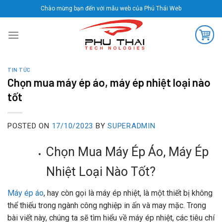
Skip
Chào mừng bạn đến với mẫu web của Phú Thái Web
to
content
TIN TỨC
Chọn mua máy ép áo, máy ép nhiệt loại nào
tốt
POSTED ON
17/10/2023
BY
SUPERADMIN
Chọn Mua Máy Ép Áo, Máy Ép
Nhiệt Loại Nào Tốt?
Máy ép áo
, hay còn gọi là máy ép nhiệt, là một thiết bị không
thể thiếu trong ngành công nghiệp in ấn và may mặc. Trong
bài viết này, chúng ta sẽ tìm hiểu về máy ép nhiệt, các tiêu chí