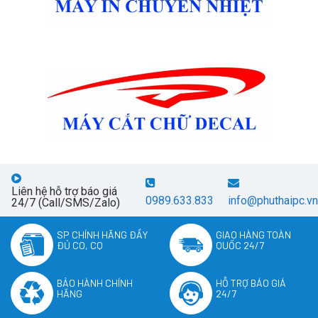
Liên hệ hỗ trợ báo giá
0989.633.833
info@phuthaipc.vn
24/7 (Call/SMS/Zalo)
SP CHÍNH HÃNG ĐẦY
GIAO HÀNG TOÀN
ĐỦ CO, CQ
QUỐC 24/7
BẢO HÀNH CHÍNH
HỖ TRỢ BÁO GIÁ
HÃNG
24/7