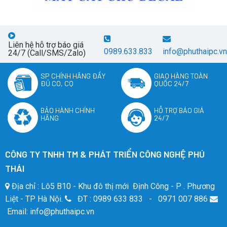
Liên hệ hỗ trợ báo giá
0989.633.833
info@phuthaipc.vn
24/7 (Call/SMS/Zalo)
SP CHÍNH HÃNG ĐẦY
GIAO HÀNG TOÀN
ĐỦ CO, CQ
QUỐC 24/7
BẢO HÀNH CHÍNH
HỖ TRỢ BÁO GIÁ
HÃNG
24/7
CÔNG TY TNHH TM & PHÁT TRIỂN CÔNG NGHỆ PHÚ
THÁI
Địa chỉ : Lô5 B10 - Khu đô thị mới Định Công - P . Phương
Liệt - TP Hà Nội.
ĐT : 0989 633 833 - 0971 007 886
Email: info@phuthaipc.vn