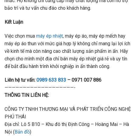
nhắc. Họ không chỉ cung cấp máy chất lượng mà còn hỗ trợ
bảo trì và tư vấn chu đáo cho khách hàng.
Kết Luận
Việc chọn mua
máy ép nhiệt
, máy ép áo, máy ép mếch hay
máy ép áo thun với mức giá hợp lý không chỉ mang lại lợi ích
về kinh tế mà còn nâng cao chất lượng sản phẩm in ấn. Hãy
chọn cho mình một địa chỉ bán máy ép nhiệt giá rẻ và uy tín
để bắt đầu hành trình khởi nghiệp in ấn thành công.
Liên hệ tư vấn:
0989 633 833
– 0971 007 886
———————————————————-
THÔNG TIN LIÊN HỆ:
CÔNG TY TNHH THƯƠNG MẠI VÀ PHÁT TRIỂN CÔNG NGHỆ
PHÚ THÁI
Địa chỉ: Lô 5 B10 – Khu đô thị Định Công – Hoàng Mai – Hà
Nội (
Bản đồ
)