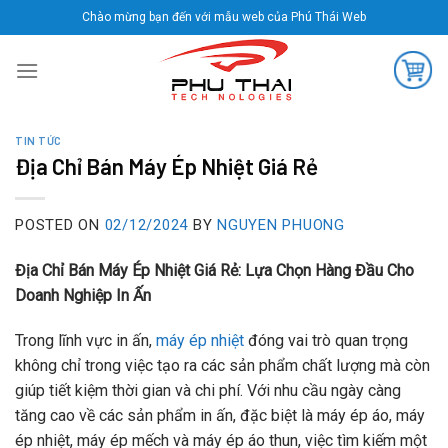
Skip
Chào mừng bạn đến với mẫu web của Phú Thái Web
to
content
TIN TỨC
Địa Chỉ Bán Máy Ép Nhiệt Giá Rẻ
POSTED ON
02/12/2024
BY
NGUYEN PHUONG
Địa Chỉ Bán Máy Ép Nhiệt Giá Rẻ: Lựa Chọn Hàng Đầu Cho
Doanh Nghiệp In Ấn
Trong lĩnh vực in ấn,
máy ép nhiệt
đóng vai trò quan trọng
không chỉ trong việc tạo ra các sản phẩm chất lượng mà còn
giúp tiết kiệm thời gian và chi phí. Với nhu cầu ngày càng
tăng cao về các sản phẩm in ấn, đặc biệt là máy ép áo, máy
ép nhiệt, máy ép mếch và máy ép áo thun, việc tìm kiếm một