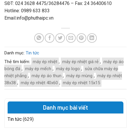
SĐT: 024 3628 4475/36284476 – Fax: 24 36400610
Hotline: 0989 633 833
Email:info@phuthaipc.vn
Danh mục:
Tin tức
Thẻ tìm kiếm:
máy ép nhiệt
,
máy ép nhiệt giá rẻ
,
máy ép áo
bóng đá
,
máy ép mếch
,
máy ép logo
,
sửa chữa máy ép
nhiệt phẳng
,
máy ép áo thun
,
máy ép mùng
,
máy ép nhiệt
38x38
,
máy ép nhiệt 40x60
,
máy ép nhiệt 15x15
Danh mục bài viết
Tin tức
(629)