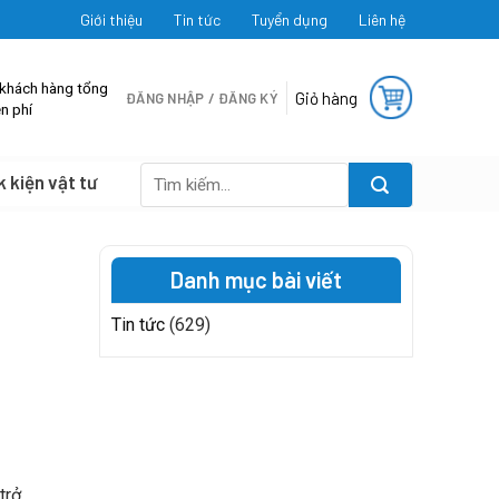
Giới thiệu
Tin tức
Tuyển dụng
Liên hệ
 khách hàng tổng
Giỏ hàng
ĐĂNG NHẬP / ĐĂNG KÝ
n phí
k kiện vật tư
Tìm
kiếm:
Danh mục bài viết
Tin tức
(629)
trở