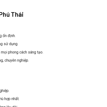
 Phú Thái
g ổn định.
ng sử dụng.
 mọi phong cách sáng tạo.
ng, chuyên nghiệp.
ghiệp.
hù hợp nhất.