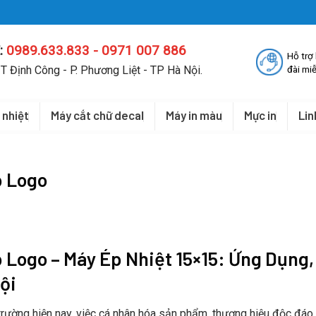
:
0989.633.833 - 0971 007 886
Hỗ trợ
T Định Công - P. Phương Liệt - TP Hà Nội.
đài miễ
 nhiệt
Máy cắt chữ decal
Máy in màu
Mực in
Lin
p Logo
Logo – Máy Ép Nhiệt 15×15: Ứng Dụng,
ội
 trường hiện nay, việc cá nhân hóa sản phẩm, thương hiệu độc đáo 