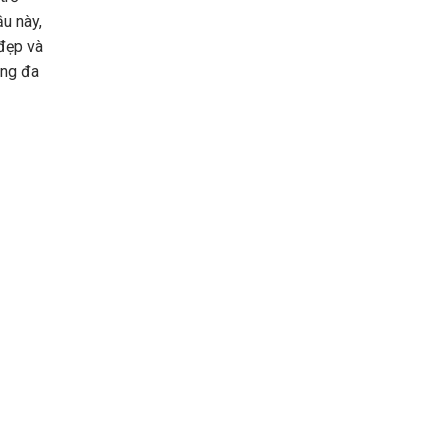
u này,
 đẹp và
ụng đa