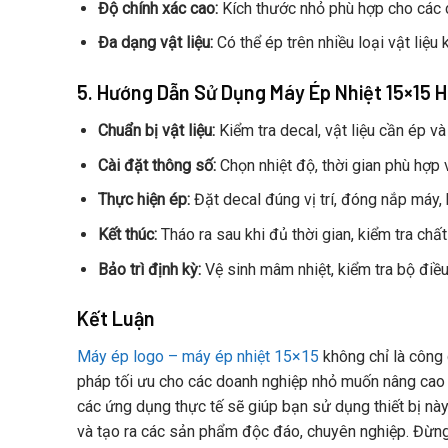
Độ chính xác cao:
Kích thước nhỏ phù hợp cho các ch
Đa dạng vật liệu:
Có thể ép trên nhiều loại vật liệu 
5. Hướng Dẫn Sử Dụng Máy Ép Nhiệt 15×15 H
Chuẩn bị vật liệu:
Kiểm tra decal, vật liệu cần ép v
Cài đặt thông số:
Chọn nhiệt độ, thời gian phù hợp vớ
Thực hiện ép:
Đặt decal đúng vị trí, đóng nắp máy, 
Kết thúc:
Tháo ra sau khi đủ thời gian, kiểm tra chất
Bảo trì định kỳ:
Vệ sinh mâm nhiệt, kiểm tra bộ điều
Kết Luận
Máy ép logo – máy ép nhiệt 15×15
không chỉ là công 
pháp tối ưu cho các doanh nghiệp nhỏ muốn nâng cao c
các ứng dụng thực tế sẽ giúp bạn sử dụng thiết bị nà
và tạo ra các sản phẩm độc đáo, chuyên nghiệp. Đừng n