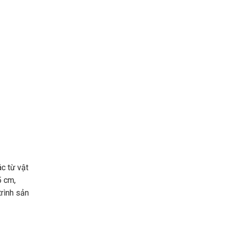
ác từ vật
5 cm,
trình sản