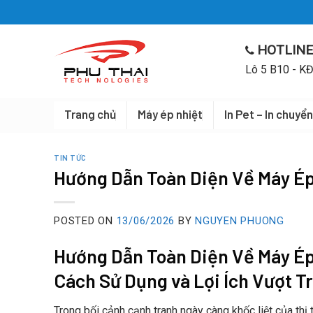
Skip
to
content
HOTLINE
Lô 5 B10 - KĐ
Trang chủ
Máy ép nhiệt
In Pet – In chuyển
TIN TỨC
Hướng Dẫn Toàn Diện Về Máy É
POSTED ON
13/06/2026
BY
NGUYEN PHUONG
Hướng Dẫn Toàn Diện Về Máy Ép 
Cách Sử Dụng và Lợi Ích Vượt Tr
Trong bối cảnh cạnh tranh ngày càng khốc liệt của thị