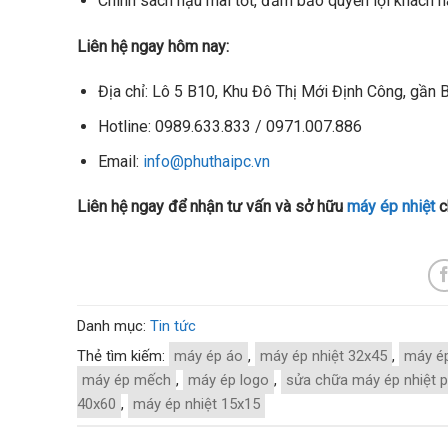
Chính sách hậu mãi tốt, đảm bảo quyền lợi khách hà
Liên hệ ngay hôm nay:
Địa chỉ: Lô 5 B10, Khu Đô Thị Mới Định Công, gần 
Hotline: 0989.633.833 / 0971.007.886
Email:
info@phuthaipc.vn
Liên hệ ngay để nhận tư vấn và sở hữu
máy ép nhiệt
c
Danh mục:
Tin tức
Thẻ tìm kiếm:
máy ép áo
,
máy ép nhiệt 32x45
,
máy ép
máy ép mếch
,
máy ép logo
,
sửa chữa máy ép nhiệt 
40x60
,
máy ép nhiệt 15x15