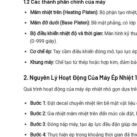
1.2 Các thành phần chính của máy
Mâm nhiệt trên (Heating Platen):
Bộ phận tạo nhiệt
Mâm đỡ dưới (Base Platen):
Bề mặt phẳng, có lớp 
Bộ điều khiển nhiệt độ và thời gian:
Màn hình kỹ thuậ
(0-999 giây).
Cơ chế ép:
Tay cầm điều khiển đóng mở, tạo lực ép
Khung máy:
Chế tạo từ thép hoặc hợp kim, đảm bảo 
2. Nguyên Lý Hoạt Động Của Máy Ép Nhiệt 
Quá trình hoạt động của máy ép nhiệt nhỏ gọn dựa trên
Bước 1:
Đặt decal chuyển nhiệt lên bề mặt vật liệu 
Bước 2:
Gia nhiệt mâm nhiệt trên đến mức cài đặt, 
Bước 3:
Đóng nắp máy, tạo áp lực đều đặn giúp decal
Bước 4:
Thực hiện ép trong khoảng thời gian đã thi