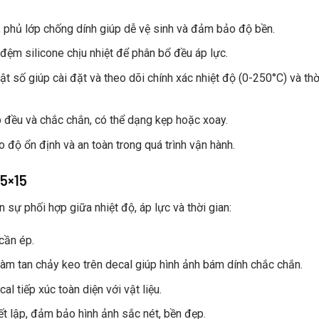
, phủ lớp chống dính giúp dễ vệ sinh và đảm bảo độ bền.
đệm silicone chịu nhiệt để phân bổ đều áp lực.
t số giúp cài đặt và theo dõi chính xác nhiệt độ (0-250°C) và thờ
 đều và chắc chắn, có thể dạng kẹp hoặc xoay.
độ ổn định và an toàn trong quá trình vận hành.
15×15
 sự phối hợp giữa nhiệt độ, áp lực và thời gian:
cần ép.
làm tan chảy keo trên decal giúp hình ảnh bám dính chắc chắn.
 tiếp xúc toàn diện với vật liệu.
ết lập, đảm bảo hình ảnh sắc nét, bền đẹp.