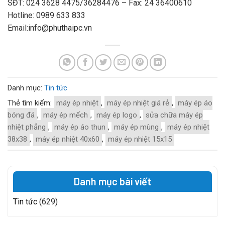
SĐT: 024 3628 4475/36284476 – Fax: 24 36400610
Hotline: 0989 633 833
Email:info@phuthaipc.vn
Danh mục:
Tin tức
Thẻ tìm kiếm:
máy ép nhiệt
,
máy ép nhiệt giá rẻ
,
máy ép áo
bóng đá
,
máy ép mếch
,
máy ép logo
,
sửa chữa máy ép
nhiệt phẳng
,
máy ép áo thun
,
máy ép mùng
,
máy ép nhiệt
38x38
,
máy ép nhiệt 40x60
,
máy ép nhiệt 15x15
Danh mục bài viết
Tin tức
(629)