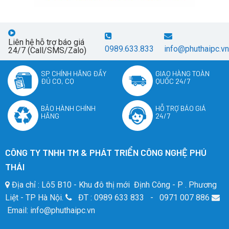
Liên hệ hỗ trợ báo giá
0989.633.833
info@phuthaipc.vn
24/7 (Call/SMS/Zalo)
SP CHÍNH HÃNG ĐẦY
GIAO HÀNG TOÀN
ĐỦ CO, CQ
QUỐC 24/7
BẢO HÀNH CHÍNH
HỖ TRỢ BÁO GIÁ
HÃNG
24/7
CÔNG TY TNHH TM & PHÁT TRIỂN CÔNG NGHỆ PHÚ
THÁI
Địa chỉ : Lô5 B10 - Khu đô thị mới Định Công - P . Phương
Liệt - TP Hà Nội.
ĐT : 0989 633 833 - 0971 007 886
Email: info@phuthaipc.vn