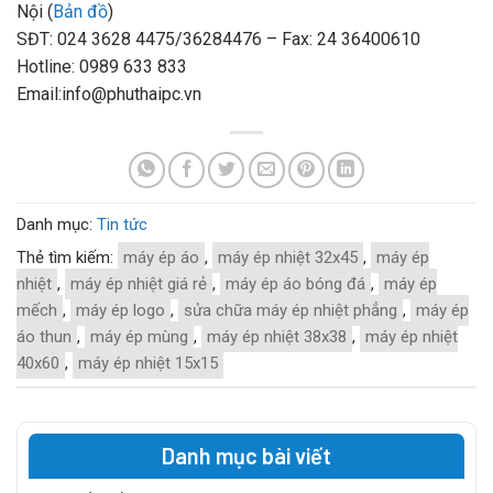
Nội (
Bản đồ
)
SĐT: 024 3628 4475/36284476 – Fax: 24 36400610
Hotline: 0989 633 833
Email:info@phuthaipc.vn
Danh mục:
Tin tức
Thẻ tìm kiếm:
máy ép áo
,
máy ép nhiệt 32x45
,
máy ép
nhiệt
,
máy ép nhiệt giá rẻ
,
máy ép áo bóng đá
,
máy ép
mếch
,
máy ép logo
,
sửa chữa máy ép nhiệt phẳng
,
máy ép
áo thun
,
máy ép mùng
,
máy ép nhiệt 38x38
,
máy ép nhiệt
40x60
,
máy ép nhiệt 15x15
Danh mục bài viết