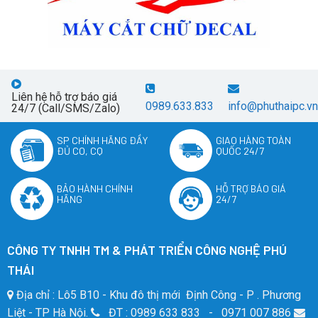
Liên hệ hỗ trợ báo giá
0989.633.833
info@phuthaipc.vn
24/7 (Call/SMS/Zalo)
SP CHÍNH HÃNG ĐẦY
GIAO HÀNG TOÀN
ĐỦ CO, CQ
QUỐC 24/7
BẢO HÀNH CHÍNH
HỖ TRỢ BÁO GIÁ
HÃNG
24/7
CÔNG TY TNHH TM & PHÁT TRIỂN CÔNG NGHỆ PHÚ
THÁI
Địa chỉ : Lô5 B10 - Khu đô thị mới Định Công - P . Phương
Liệt - TP Hà Nội.
ĐT : 0989 633 833 - 0971 007 886