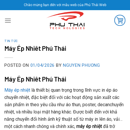
Skip
Chào mừng bạn đến với mẫu web của Phú Thái Web
to
content
TIN TỨC
Máy Ép Nhiêt Phú Thái
POSTED ON
01/04/2026
BY
NGUYEN PHUONG
Máy Ép Nhiêt Phú Thái
Máy ép nhiệt
là thiết bị quan trọng trong lĩnh vực in ép áo
chuyển nhiệt, đặc biệt đối với các hoạt động sản xuất các
sản phẩm in theo yêu cầu như áo thun, poster, decanchuyển
nhiệt, và nhiều loại mặt hàng khác. Được biết đến với khả
năng chuyển đổi hình ảnh kỹ thuật số từ máy in lên áo, vải…
một cách nhanh chóng và chính xác,
máy ép nhiệt
đã trở