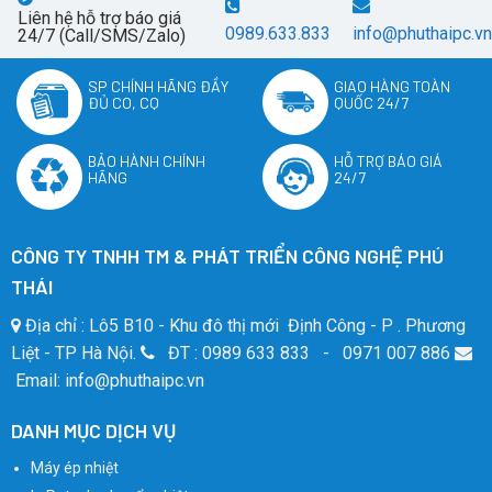
Liên hệ hỗ trợ báo giá
0989.633.833
info@phuthaipc.vn
24/7 (Call/SMS/Zalo)
SP CHÍNH HÃNG ĐẦY
GIAO HÀNG TOÀN
ĐỦ CO, CQ
QUỐC 24/7
BẢO HÀNH CHÍNH
HỖ TRỢ BÁO GIÁ
HÃNG
24/7
CÔNG TY TNHH TM & PHÁT TRIỂN CÔNG NGHỆ PHÚ
THÁI
Địa chỉ : Lô5 B10 - Khu đô thị mới Định Công - P . Phương
Liệt - TP Hà Nội.
ĐT : 0989 633 833 - 0971 007 886
Email: info@phuthaipc.vn
DANH MỤC DỊCH VỤ
Máy ép nhiệt