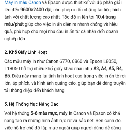
Máy in màu Canon
và Epson được thiết kế với độ phân giải
lên đến
9600×2400 dpi
, cho phép in ấn những tài liệu, hình
ảnh với chất lượng cao nhất. Tốc độ in lên tới
10,4 trang
màu/phút
giúp cho việc in ấn diễn ra nhanh chóng và hiệu
quả, phù hợp cho mọi nhu cầu in ấn từ cá nhân đến doanh
nghiệp lớn.
2. Khổ Giấy Linh Hoạt
Các mẫu máy in như Canon 6770, 6860 và Epson L8050,
L18050 hỗ trợ nhiều khổ giấy khác nhau như
A3, A4, A5, B4,
B5
. Điều này mang lại tính linh hoạt cao trong việc in ấn tờ rơi
lớn, áp phích, và hình ảnh quảng cáo, giúp bạn dễ dàng truyền
tải thông điệp đến khách hàng.
3. Hệ Thống Mực Nâng Cao
Với hệ thống
5-6 màu mực
, máy in Canon và Epson có khả
năng tạo ra những hình ảnh rực rỡ và sắc nét. Bên cạnh đó,
việc hỗ trợ chế độ lắp mực ngoài giúp người dùng dễ dàng