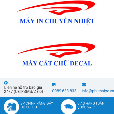
Liên hệ hỗ trợ báo giá
0989.633.833
info@phuthaipc.vn
24/7 (Call/SMS/Zalo)
SP CHÍNH HÃNG ĐẦY
GIAO HÀNG TOÀN
ĐỦ CO, CQ
QUỐC 24/7