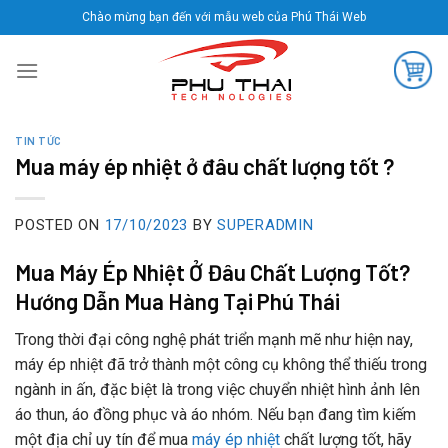
Skip
Chào mừng bạn đến với mẫu web của Phú Thái Web
to
content
TIN TỨC
Mua máy ép nhiệt ở đâu chất lượng tốt ?
POSTED ON
17/10/2023
BY
SUPERADMIN
Mua Máy Ép Nhiệt Ở Đâu Chất Lượng Tốt?
Hướng Dẫn Mua Hàng Tại Phú Thái
Trong thời đại công nghệ phát triển mạnh mẽ như hiện nay,
máy ép nhiệt đã trở thành một công cụ không thể thiếu trong
ngành in ấn, đặc biệt là trong việc chuyển nhiệt hình ảnh lên
áo thun, áo đồng phục và áo nhóm. Nếu bạn đang tìm kiếm
một địa chỉ uy tín để mua
máy ép nhiệt
chất lượng tốt, hãy