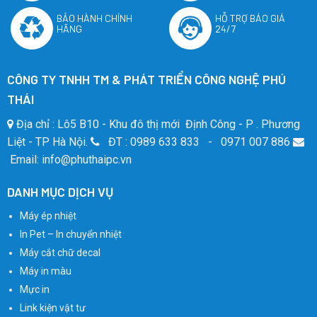
BẢO HÀNH CHÍNH
HỖ TRỢ BÁO GIÁ
HÃNG
24/7
CÔNG TY TNHH TM & PHÁT TRIỂN CÔNG NGHỆ PHÚ
THÁI
Địa chỉ : Lô5 B10 - Khu đô thị mới Định Công - P . Phương
Liệt - TP Hà Nội.
ĐT : 0989 633 833 - 0971 007 886
Email: info@phuthaipc.vn
DANH MỤC DỊCH VỤ
Máy ép nhiệt
In Pet – In chuyển nhiệt
Máy cắt chữ decal
Máy in màu
Mực in
Link kiện vật tư